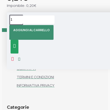
Imponibile: 0,20€
Tag:
Marisa
Feltrini
Autoadesivi
Feltrini
Blu
Autoadesivi
AGGIUNGI AL CARRELLO
Informazioni
CHI SIAMO
CONTATTI
TERMINI E CONDIZIONI
INFORMATIVA PRIVACY
Categorie