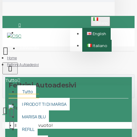
Italiano
Accedi
English
Italiano
Registrati
Home
Feltrini Autoadesivi
Tutto
Feltrini Autoadesivi
Tutto
0 prodotti - 0,00€
I PRODOTTI DI MARISA
MARISA BLU
Il carrello è vuoto!
REFILL