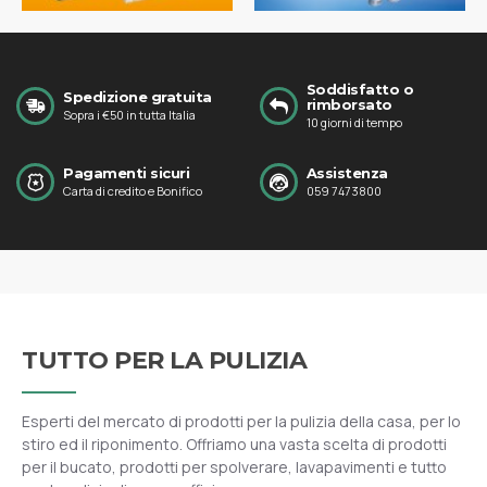
Soddisfatto o
Spedizione gratuita
rimborsato
Sopra i €50 in tutta Italia
10 giorni di tempo
Pagamenti sicuri
Assistenza
Carta di credito e Bonifico
059 7473800
TUTTO PER LA PULIZIA
Esperti del mercato di prodotti per la pulizia della casa, per lo
stiro ed il riponimento. Offriamo una vasta scelta di prodotti
per il bucato, prodotti per spolverare, lavapavimenti e tutto