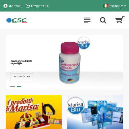
Accedi
Registrati
Italiano
Candeggina delicata
in pastiglie
ACQUISTA ORA