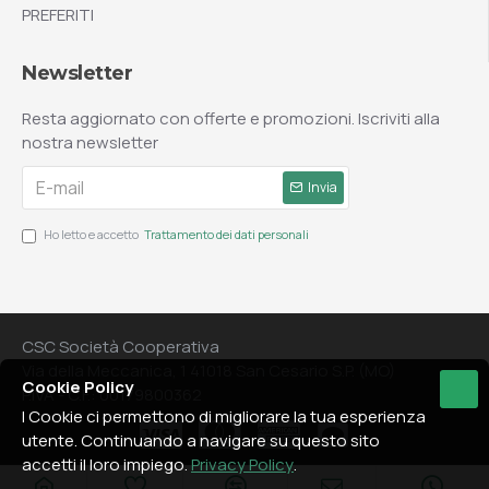
PREFERITI
Newsletter
Resta aggiornato con offerte e promozioni. Iscriviti alla
nostra newsletter
Invia
Ho letto e accetto
Trattamento dei dati personali
CSC Società Cooperativa
Via della Meccanica, 1 41018 San Cesario S.P. (MO)
Cookie Policy
P.IVA - C.F.: 00179800362
I Cookie ci permettono di migliorare la tua esperienza
utente. Continuando a navigare su questo sito
accetti il loro impiego.
Privacy Policy
.