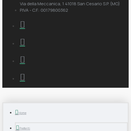
Via della Meccanica, 1 41018 San Cesario S.P. (MO)
P.IVA - C.F.: 00179800362
Home
Preferiti