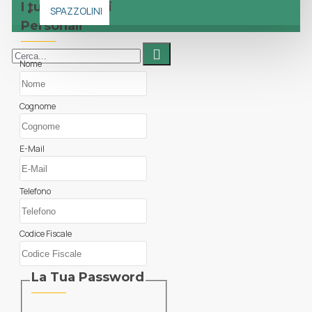
I tuoi Dettagli
SPAZZOLINI
Personali
Nome
Cognome
E-Mail
Telefono
Codice Fiscale
La Tua Password