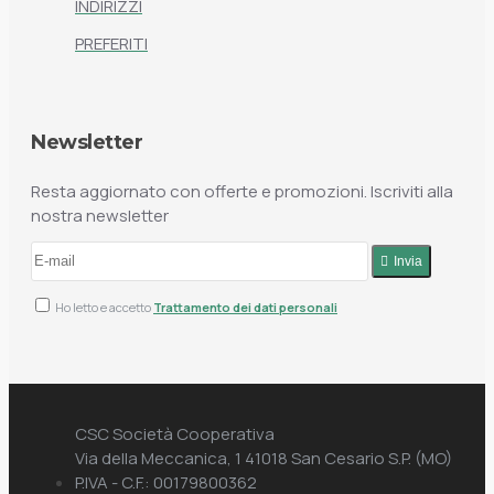
INDIRIZZI
PREFERITI
Newsletter
Resta aggiornato con offerte e promozioni. Iscriviti alla
nostra newsletter
Invia
Ho letto e accetto
Trattamento dei dati personali
CSC Società Cooperativa
Via della Meccanica, 1 41018 San Cesario S.P. (MO)
P.IVA - C.F.: 00179800362