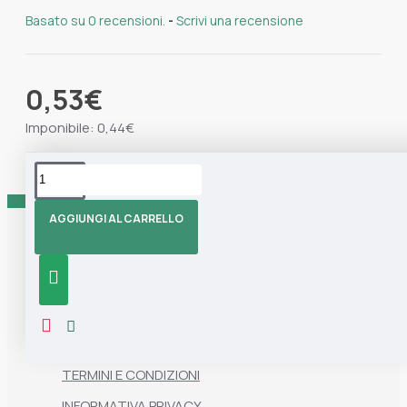
Basato su 0 recensioni.
-
Scrivi una recensione
0,53€
Imponibile: 0,44€
Tag:
spazzola
Spazzola Adesiva
Marisa Blu
AGGIUNGI AL CARRELLO
Informazioni
CHI SIAMO
CONTATTI
TERMINI E CONDIZIONI
INFORMATIVA PRIVACY