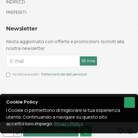
INDIRIZZI
PREFERITI
Newsletter
Resta aggiornato con offerte e promozioni. Iscriviti alla
nostra newsletter
Invia
Ho letto e accetto
Trattamento dei dati personali
Cookie Policy
CSC Società Cooperativa
I Cookie ci permettono di migliorare la tua esperienza
Via della Meccanica, 1 41018 San Cesario S.P. (MO)
utente. Continuando a navigare su questo sito
P.IVA - C.F.: 00179800362
accetti il loro impiego.
Privacy Policy
.
AGGIUNGI AL CARRELLO