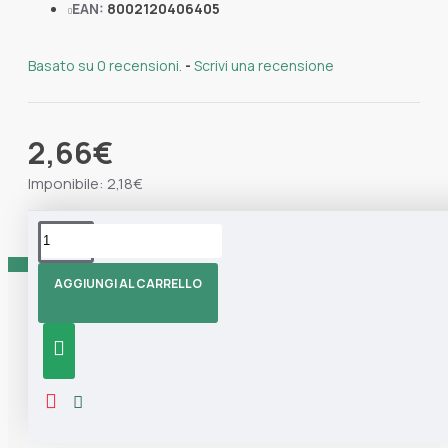
EAN:
8002120406405
Basato su 0 recensioni.
-
Scrivi una recensione
2,66€
Imponibile: 2,18€
Tag:
Marisa
Mollette
Plastica
AGGIUNGI AL CARRELLO
Informazioni
CHI SIAMO
CONTATTI