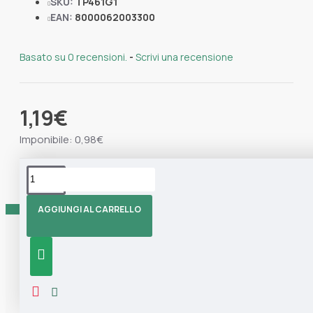
SKU:
TP461G1
EAN:
8000062003300
Basato su 0 recensioni.
-
Scrivi una recensione
1,19€
Imponibile: 0,98€
Tag:
Sacco
Marisa
Salvabucato
Sacco
Lavat
Blu
Salvabucato
AGGIUNGI AL CARRELLO
Informazioni
CHI SIAMO