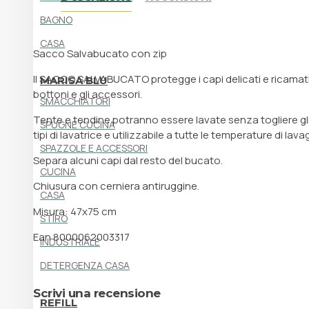
BAGNO
CASA
Sacco Salvabucato con zip
Il SACCO SALVABUCATO protegge i capi delicati e ricamati, sa
MARISA BLU
bottoni e gli accessori.
SMACCHIATORI
Tente e tendine potranno essere lavate senza togliere gli a
SPUGNE CUCINA
tipi di lavatrice e utilizzabile a tutte le temperature di lava
SPAZZOLE E ACCESSORI
Separa alcuni capi dal resto del bucato.
CUCINA
Chiusura con cerniera antiruggine.
CASA
Misura: 47x75 cm
STIRO
Ean 8000062003317
INDUSTRIALE
DETERGENZA CASA
Scrivi una recensione
REFILL