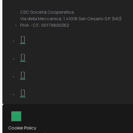
CSC Società Cooperativa
Via della Meccanica, 1 41018 San Cesario S.P. (MO)
P.IVA - C.F.: 00179800362
Cookie Policy