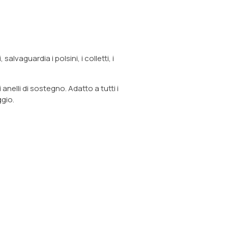
lvaguardia i polsini, i colletti, i
nelli di sostegno. Adatto a tutti i
ggio.