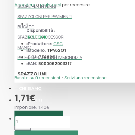
Accedere
o
registrarsi
per recensire
SCOPE PER INTERNI
SPAZZOLONI PER PAVIMENTI
BUCATO
Disponibilità:
IN STOCK
SPAZZOLE E ACCESSORI
CSC
Produttore:
MANICI
Modello:
TP462G1
SKU:
TP462G1
PALETTE RACCOGLI IMMONDIZIA
EAN:
8000062003317
SPAZZOLINI
Basato su 0 recensioni.
-
Scrivi una recensione
CHI SIAMO
1,71€
CONTATTI
Imponibile: 1,40€
059 7473800