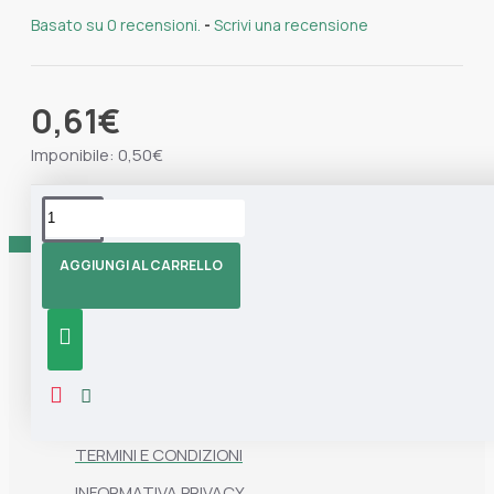
Basato su 0 recensioni.
-
Scrivi una recensione
0,61€
Imponibile: 0,50€
Tag:
spazzola
Spazzola Adesiva
Marisa Blu
AGGIUNGI AL CARRELLO
Informazioni
CHI SIAMO
CONTATTI
TERMINI E CONDIZIONI
INFORMATIVA PRIVACY