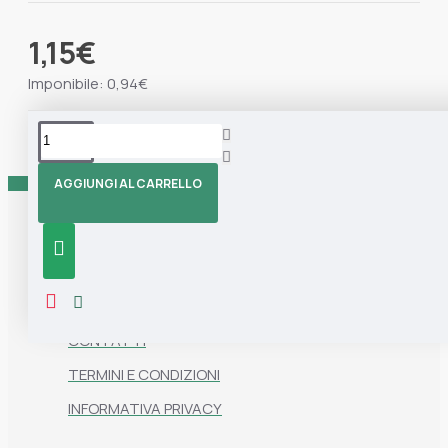
1,15€
Imponibile: 0,94€
Tag:
Marisa
Assorbiodori
Assorbiodori
Blu
Frigorifero
AGGIUNGI AL CARRELLO
Informazioni
CHI SIAMO
CONTATTI
TERMINI E CONDIZIONI
INFORMATIVA PRIVACY