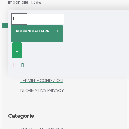
Imponibile: 1,39€
Tag:
Marisa
Pavivelo
Ricambi
AGGIUNGI AL CARRELLO
Informazioni
CHI SIAMO
CONTATTI
TERMINI E CONDIZIONI
INFORMATIVA PRIVACY
Categorie
I PRODOTTI DI MARISA