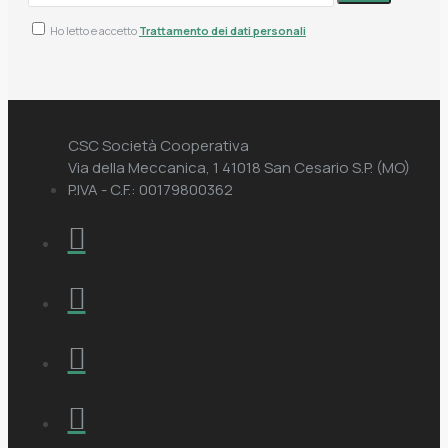
Ho letto e accetto
Trattamento dei dati personali
CSC Società Cooperativa
Via della Meccanica, 1 41018 San Cesario S.P. (MO)
P.IVA - C.F.: 00179800362