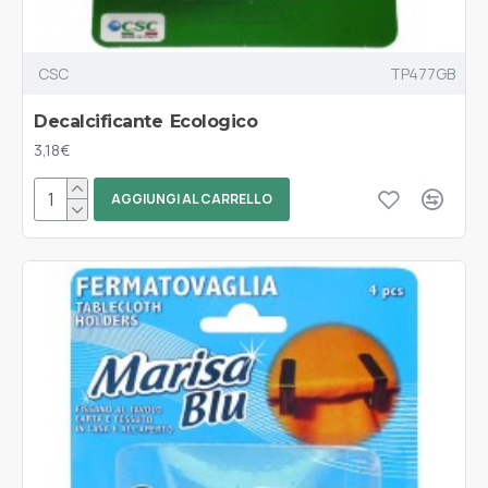
CSC
TP477GB
Decalcificante Ecologico
3,18€
AGGIUNGI AL CARRELLO