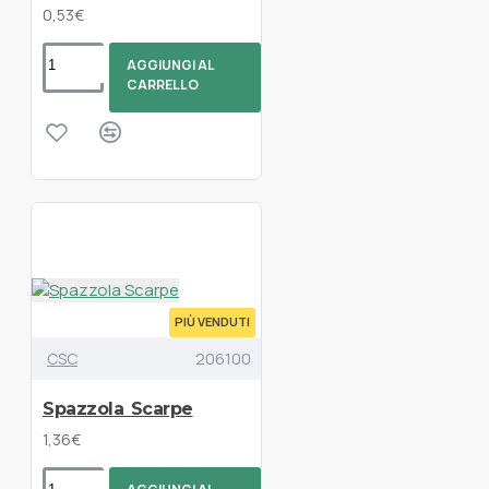
0,53€
AGGIUNGI AL
CARRELLO
PIÙ VENDUTI
CSC
206100
Spazzola Scarpe
1,36€