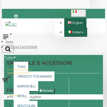
Italiano
Accedi
English
Italiano
Registrati
Home
SPAZZOLE E ACCESSORI
Tutto
SPAZZOLE E ACCESSORI
Tutto
0 prodotti - 0,00€
I PRODOTTI DI MARISA
MARISA BLU
Filtra prodotti
Resetta
REFILL
Il carrello è vuoto!
SPAZZOLINI