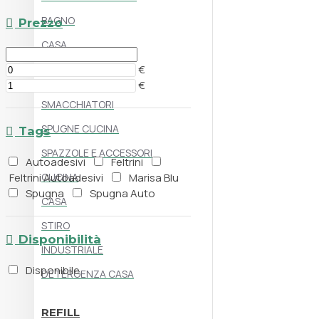
BAGNO
Prezzo
CASA
€
MARISA BLU
€
SMACCHIATORI
SPUGNE CUCINA
Tags
SPAZZOLE E ACCESSORI
Autoadesivi
Feltrini
Feltrini Autoadesivi
CUCINA
Marisa Blu
Spugna
Spugna Auto
CASA
STIRO
Disponibilità
INDUSTRIALE
Disponibile
DETERGENZA CASA
REFILL