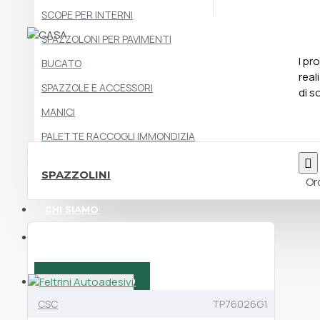
SCOPE PER INTERNI
SPAZZOLONI PER PAVIMENTI
I pr
BUCATO
real
SPAZZOLE E ACCESSORI
di s
MANICI
PALETTE RACCOGLI IMMONDIZIA
SPAZZOLINI
Or
CHI SIAMO
CONTATTI
059 7473800
CSC
TP76026G1