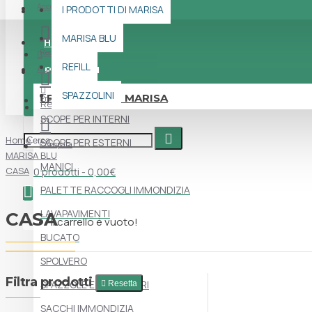
Accedi
I PRODOTTI DI MARISA
Menu
MARISA BLU
HOME
Registrati
REFILL
Accedi
PRODOTTI
SPAZZOLINI
I PRODOTTI DI MARISA
Preferiti
Registrati
SCOPE PER INTERNI
Home
SCOPE PER ESTERNI
Compara
MARISA BLU
MANICI
CASA
0 prodotti - 0,00€
PALETTE RACCOGLI IMMONDIZIA
LAVAPAVIMENTI
CASA
Il carrello è vuoto!
BUCATO
SPOLVERO
Filtra prodotti
SPAZZOLE E ACCESSORI
Resetta
SACCHI IMMONDIZIA