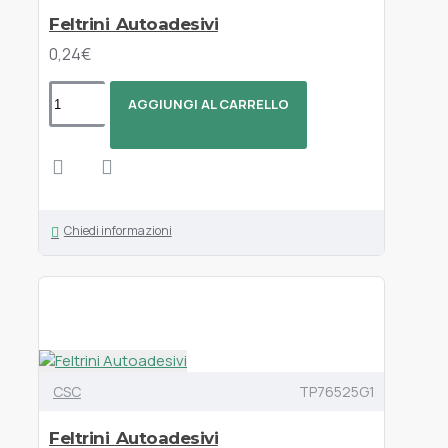
Feltrini Autoadesivi
0,24€
AGGIUNGI AL CARRELLO
Chiedi informazioni
CSC
TP76525G1
Feltrini Autoadesivi