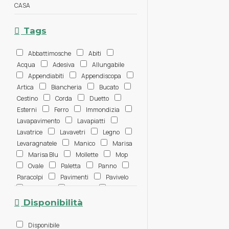
CASA
Tags
Abbattimosche
Abiti
Acqua
Adesiva
Allungabile
Appendiabiti
Appendiscopa
Artica
Biancheria
Bucato
Cestino
Corda
Duetto
Esterni
Ferro
Immondizia
Lavapavimento
Lavapiatti
Lavatrice
Lavavetri
Legno
Levaragnatele
Manico
Marisa
Marisa Blu
Mollette
Mop
Ovale
Paletta
Panno
Paracolpi
Pavimenti
Pavivelo
Persiane
Piumino
Plastica
Polvere
Pulitermo
Pulizia
Disponibilità
Raccoglibriciole
Ricambi
Ricambio
Sacco
Sacco
Disponibile