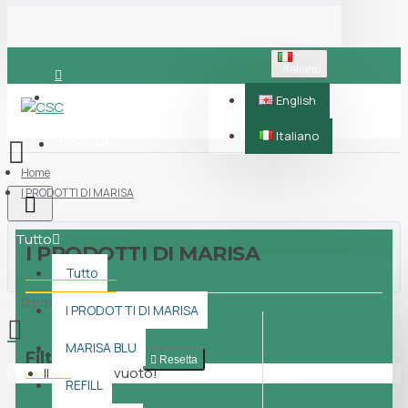
Italiano
Accedi
English
Italiano
Registrati
Home
I PRODOTTI DI MARISA
Tutto
I PRODOTTI DI MARISA
Tutto
0 prodotti - 0,00€
I PRODOTTI DI MARISA
MARISA BLU
Filtra prodotti
Resetta
Il carrello è vuoto!
REFILL