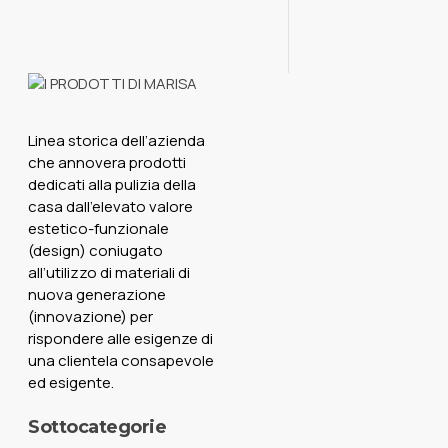
Salvabucato
Saggina
Salvabucato
Scarpe
Scopa
Scopino
Scovolo
Scovolo.
Scovolo Wc
Secchio
Senza
Manico
Set
Set Milleusi
Set
Wc
Spago
Spazzola Adesiva
Linea storica dell’azienda
Spingi
Sturalavandino
che annovera prodotti
Tira
Velluto
Vetri
Wc
dedicati alla pulizia della
set mop
spazzola
spazzolone
casa dall’elevato valore
strizzatore
estetico-funzionale
(design) coniugato
all’utilizzo di materiali di
nuova generazione
(innovazione) per
rispondere alle esigenze di
una clientela consapevole
ed esigente.
Sottocategorie