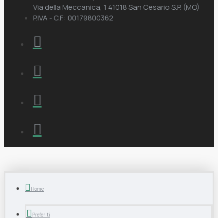
Via della Meccanica, 1 41018 San Cesario S.P. (MO)
P.IVA - C.F.: 00179800362
Home
Preferiti