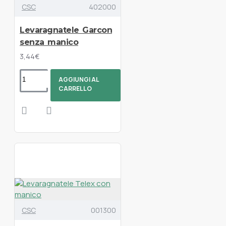
CSC
402000
Levaragnatele Garcon
senza manico
3,44€
AGGIUNGI AL
CARRELLO
CSC
001300