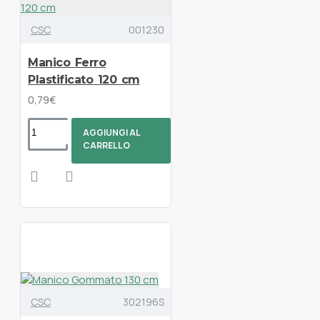
CSC
001230
Manico Ferro
Plastificato 120 cm
0,79€
AGGIUNGI AL
CARRELLO
CSC
302196S