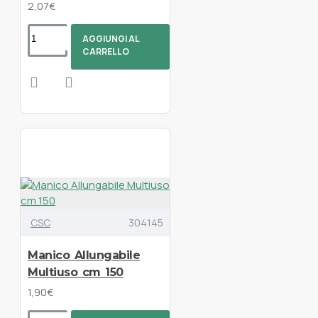
2,07€
AGGIUNGI AL
CARRELLO
CSC
304145
Manico Allungabile
Multiuso cm 150
1,90€