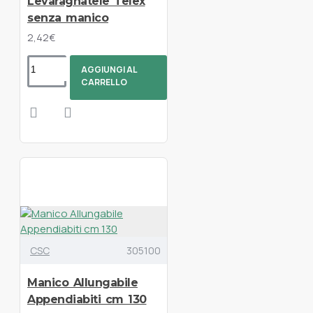
Levaragnatele Telex
senza manico
2,42€
AGGIUNGI AL
CARRELLO
CSC
305100
Manico Allungabile
Appendiabiti cm 130