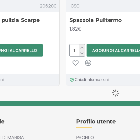
206200
CSC
 pulizia Scarpe
Spazzola Pulitermo
1,82€
NGI AL CARRELLO
AGGIUNGI AL CARRELL
oni
Chiedi informazioni
ie
Profilo utente
I DI MARISA
PROFILO