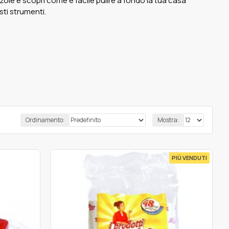
ole e scopri come è facile pulire a fondo la tua casa
ti strumenti.
Ordinamento:
Mostra:
PIÙ VENDUTI