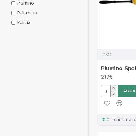
Piumino
Pulitermo
Pulizia
Raccoglibriciole
Ricambi
Scarpe
CSC
Scovolo
Piumino Spol
Scovolo.
2,19€
Set
Spazzola Adesiva
AGGIU
Velluto
spazzola
Chiedi informazi