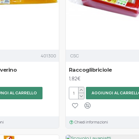
401300
CSC
verino
Raccoglibriciole
1,82€
NGI AL CARRELLO
AGGIUNGI AL CARRELL
oni
Chiedi informazioni