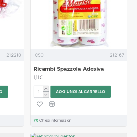
212210
CSC
212167
Ricambi Spazzola Adesiva
1,11€
O
AGGIUNGI AL CARRELLO
Chiedi informazioni