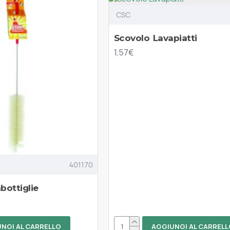
CSC
Scovolo Lavapiatti
1,57€
401170
bottiglie
NGI AL CARRELLO
AGGIUNGI AL CARRELL