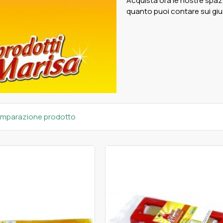
Acquista ora le nostre spazz
quanto puoi contare sui gius
mparazione prodotto