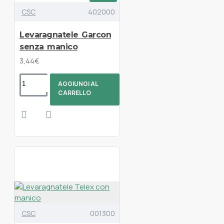
CSC
402000
Levaragnatele Garcon
senza manico
3,44€
AGGIUNGI AL
CARRELLO
CSC
001300