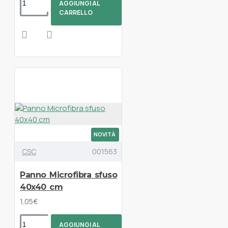
AGGIUNGI AL
CARRELLO
NOVITÀ
CSC
001563
Panno Microfibra sfuso
40x40 cm
1,05€
AGGIUNGI AL