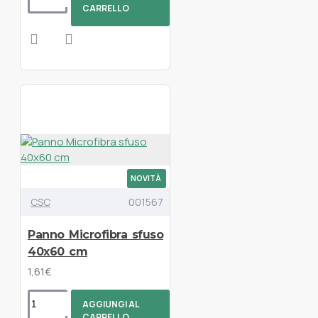
CARRELLO
NOVITÀ
CSC
001567
Panno Microfibra sfuso
40x60 cm
1,61€
AGGIUNGI AL
CARRELLO