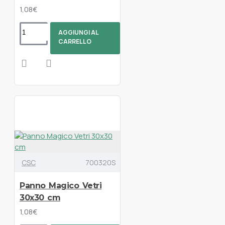
1,08€
AGGIUNGI AL
CARRELLO
CSC
700320S
Panno Magico Vetri
30x30 cm
1,08€