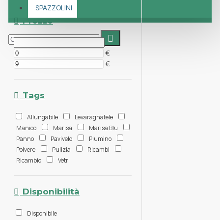
SPAZZOLINI
Prezzo
€
€
Tags
Allungabile
Levaragnatele
Manico
Marisa
Marisa Blu
Panno
Pavivelo
Piumino
Polvere
Pulizia
Ricambi
Ricambio
Vetri
Disponibilità
Disponibile