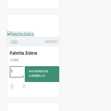
CSC
403010
Paletta Edera
1,09€
AGGIUNGI AL
CARRELLO