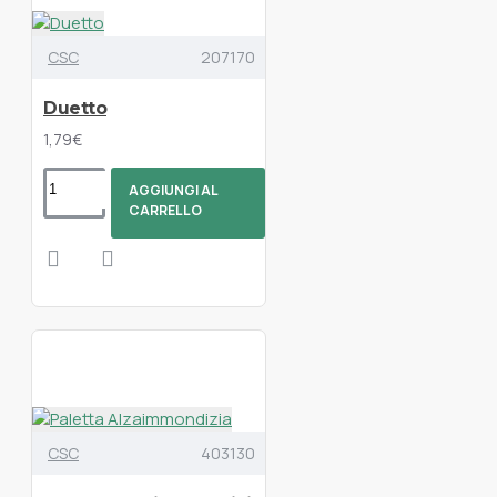
CSC
207170
Duetto
1,79€
AGGIUNGI AL
CARRELLO
CSC
403130