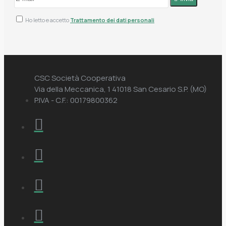
Ho letto e accetto
Trattamento dei dati personali
CSC Società Cooperativa
Via della Meccanica, 1 41018 San Cesario S.P. (MO)
P.IVA - C.F.: 00179800362