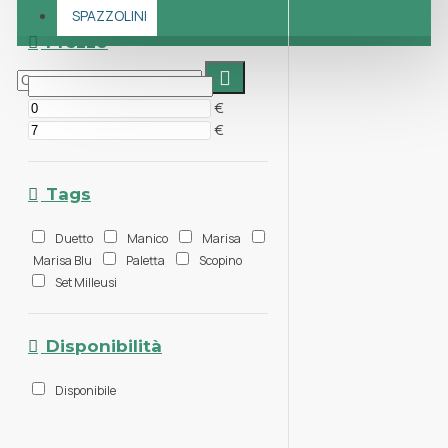
SPAZZOLINI
Prezzo
€
€
Tags
Duetto
Manico
Marisa
Marisa Blu
Paletta
Scopino
Set Milleusi
Disponibilità
Disponibile