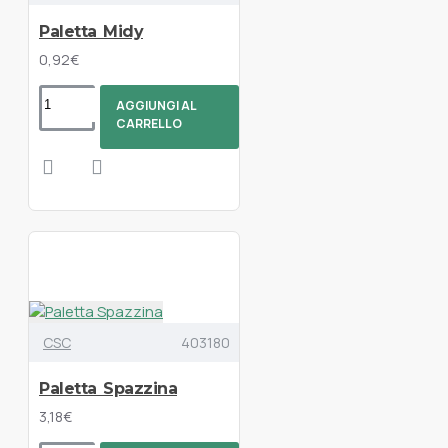
Paletta Midy
0,92€
AGGIUNGI AL
CARRELLO
CSC
403180
Paletta Spazzina
3,18€