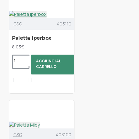
CSC
403110
Paletta Iperbox
8,03€
AGGIUNGI AL
CARRELLO
CSC
403100