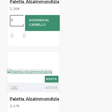
Paletta Alzaimmondizia
2,26€
AGGIUNGI AL
CARRELLO
NOVITÀ
CSC
403145
Paletta Alzaimmondizia
2,47€