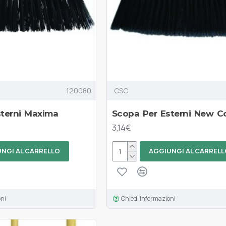
120080
CSC
terni Maxima
Scopa Per Esterni New C
3,14€
NGI AL CARRELLO
AGGIUNGI AL CARRELL
oni
Chiedi informazioni