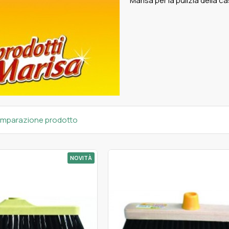
Marisa per la pulizia della ca
mparazione prodotto
NOVITÀ