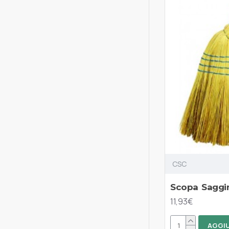
CSC
Scopa Sagg
11,93€
AGGIU