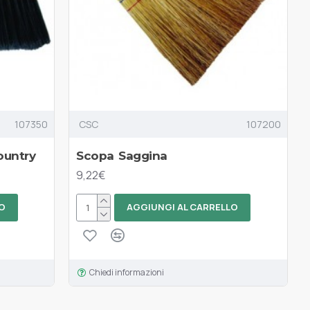
107350
CSC
107200
ountry
Scopa Saggina
9,22€
O
AGGIUNGI AL CARRELLO
Chiedi informazioni