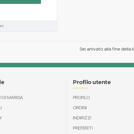
oni
Sei arrivato alla fine della l
ie
Profilo utente
I DI MARISA
PROFILO
U
ORDINI
Y
INDIRIZZI
PREFERITI