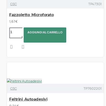
CSC
TP473G1
Fazzoletto Microforato
1,67€
AGGIUNGI AL CARRELLO
CSC
TP76022G1
Feltrini Autoadesivi
0,24€