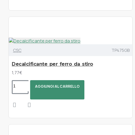
CSC
TP475GB
Decalcificante per ferro da stiro
1,77€
AGGIUNGI AL CARRELLO