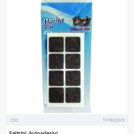
CSC
TP76525G1
Feltrini Autoadesivi