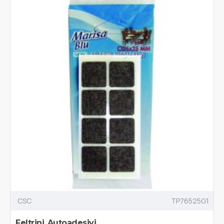
CSC
TP76525G1
Feltrini Autoadesivi