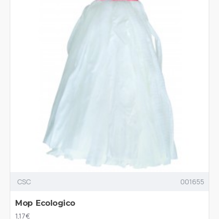
CSC
001655
Mop Ecologico
1,17€