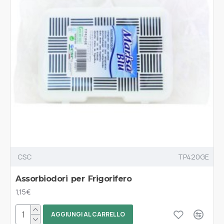
CSC
TP420GE
Assorbiodori per Frigorifero
1,15€
AGGIUNGI AL CARRELLO