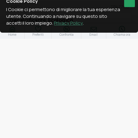
Cookie Policy
CSC
TP477GB
I Cookie ci permettono di migliorare la tua esperienza
utente. Continuando a navigare su questo sito
Decalcificante Ecologico
accetti il loro impiego.
Privacy Policy
.
3,18€
Home
Preferiti
Confronta
Email
Chiama ora
AGGIUNGI AL CARRELLO