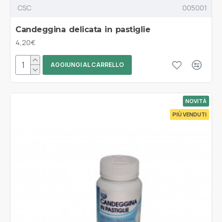
CSC
005001
Candeggina delicata in pastiglie
4,20€
AGGIUNGI AL CARRELLO
NOVITÀ
PIÙ VENDUTI