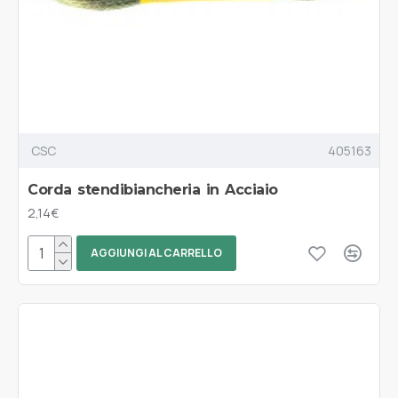
CSC
405163
Corda stendibiancheria in Acciaio
2,14€
AGGIUNGI AL CARRELLO