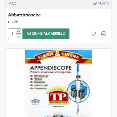
CSC
460820C
Abbattimosche
0,72€
AGGIUNGI AL CARRELLO