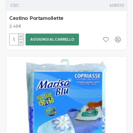
CSC
406510
Cestino Portamollette
2,46€
AGGIUNGI AL CARRELLO