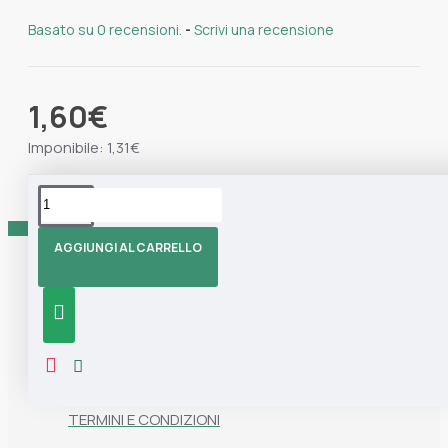
Basato su 0 recensioni.
-
Scrivi una recensione
1,60€
Imponibile: 1,31€
Tag:
Scopa
Marisa Blu
Senza Manico
AGGIUNGI AL CARRELLO
Informazioni
CHI SIAMO
CONTATTI
TERMINI E CONDIZIONI