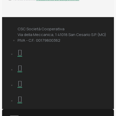
CSC Società Cooperativa
Via della Meccanica, 1 41018 San Cesario S.P. (MO)
P.IVA - C.F.: 00179800362