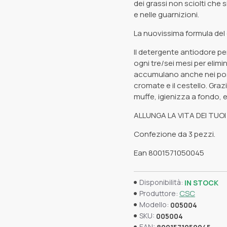
dei grassi non sciolti che 
e nelle guarnizioni.
La nuovissima formula del
Il detergente antiodore per
ogni tre/sei mesi per elimi
accumulano anche nei post
cromate e il cestello. Graz
muffe, igienizza a fondo, e
ALLUNGA LA VITA DEI TUO
Confezione da 3 pezzi.
Ean 8001571050045
Disponibilità:
IN STOCK
CSC
Produttore:
Modello:
005004
SKU:
005004
EAN: