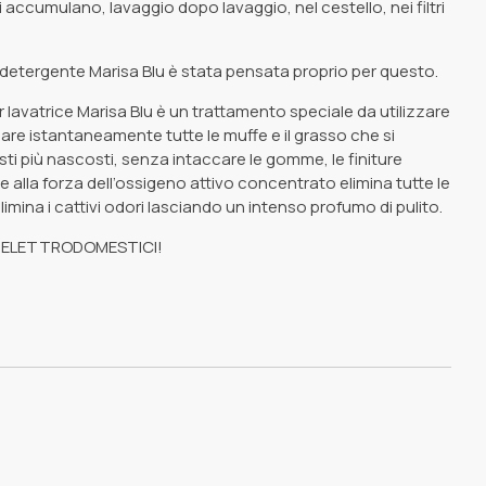
si accumulano, lavaggio dopo lavaggio, nel cestello, nei filtri
 detergente Marisa Blu è stata pensata proprio per questo.
 lavatrice Marisa Blu è un trattamento speciale da utilizzare
nare istantaneamente tutte le muffe e il grasso che si
i più nascosti, senza intaccare le gomme, le finiture
ie alla forza dell’ossigeno attivo concentrato elimina tutte le
limina i cattivi odori lasciando un intenso profumo di pulito.
I ELETTRODOMESTICI!