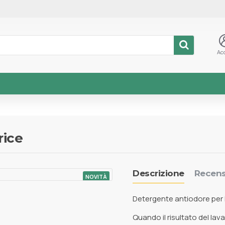
Ac
rice
Descrizione
Recens
NOVITÀ
Detergente antiodore per l
Quando il risultato del lav