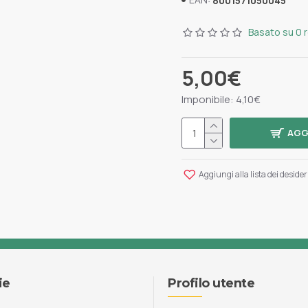
8001571050045
Basato su 0 
5,00€
Imponibile: 4,10€
AGG
Aggiungi alla lista dei desider
ie
Profilo utente