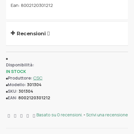
Ean: 8002120301212
Recensioni
Disponibilità:
IN STOCK
CSC
Produttore:
Modello:
301304
SKU:
301304
EAN:
8002120301212
Basato su 0 recensioni.
-
Scrivi una recensione