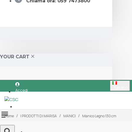
Chiama ora: 059 7473800
YOUR CART
Italiano
Accedi
Registrati
Home
I PRODOTTI DI MARISA
MANICI
Manico Legno 130 cm